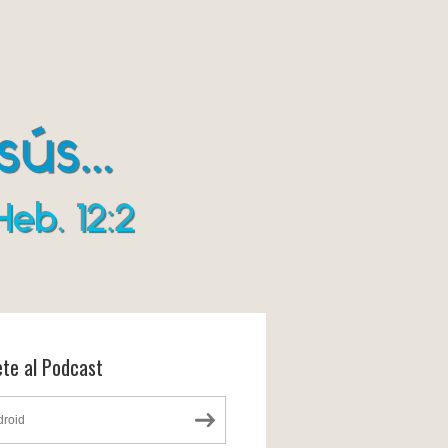
ete al Podcast
droid