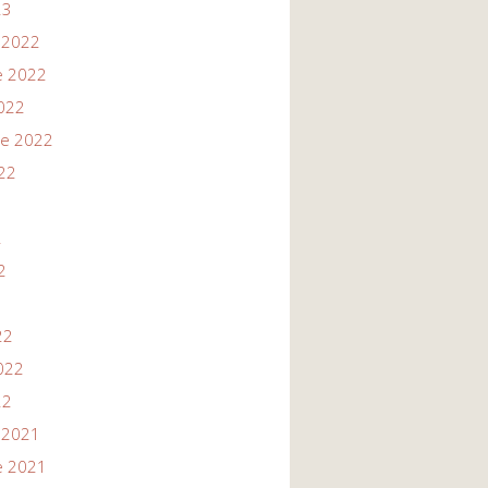
23
 2022
e 2022
022
re 2022
22
2
2
22
022
22
 2021
e 2021