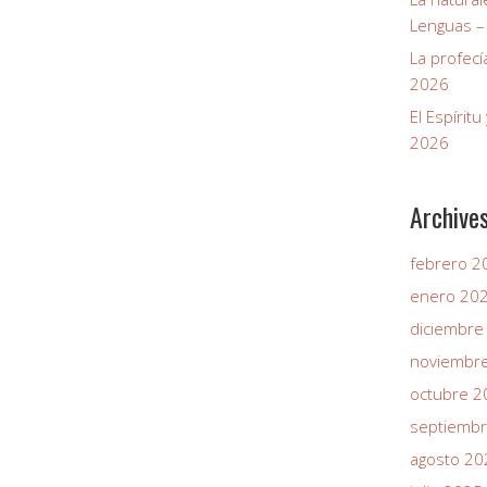
Lenguas –
La profecí
2026
El Espírit
2026
Archive
febrero 2
enero 20
diciembre
noviembr
octubre 2
septiemb
agosto 20