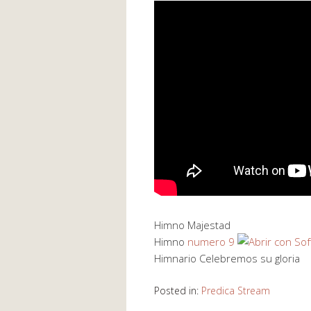
Himno Majestad
Himno
numero 9
Himnario Celebremos su gloria
Posted in:
Predica Stream