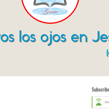
Subscrib
An