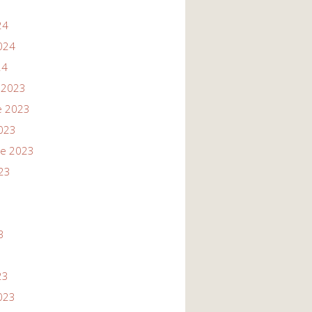
24
024
24
 2023
e 2023
023
re 2023
23
3
3
23
023