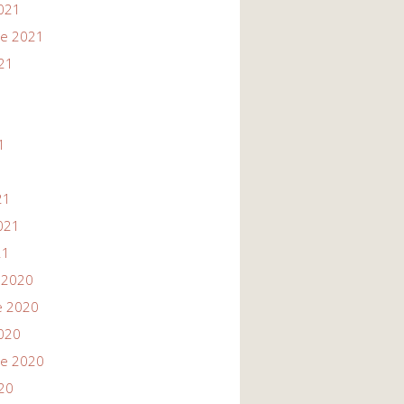
021
re 2021
21
1
1
21
021
21
 2020
e 2020
020
re 2020
20