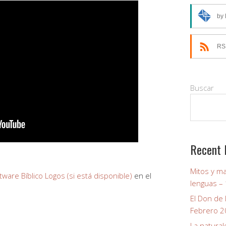
by 
RS
Buscar
Recent 
Mitos y m
en el
lenguas –
El Don de
Febrero 
La natural