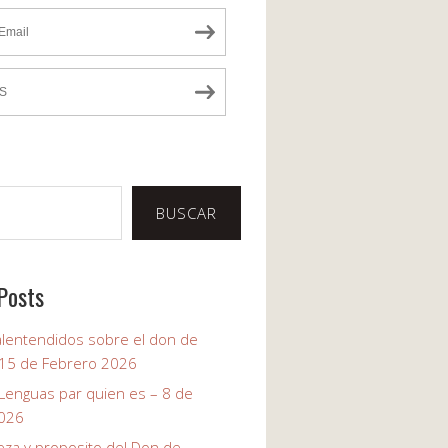
Email
S
BUSCAR
Posts
alentendidos sobre el don de
 15 de Febrero 2026
 Lenguas par quien es – 8 de
2026
eza y proposito del Don de