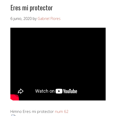
Eres mi protector
6 junio, 2020
by
Gabriel Flores
Himno Eres mi protector
num 62