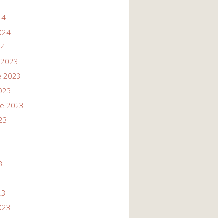
24
024
24
 2023
e 2023
023
re 2023
23
3
3
23
023