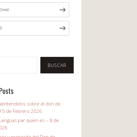
Email
S
BUSCAR
Posts
alentendidos sobre el don de
 15 de Febrero 2026
 Lenguas par quien es – 8 de
2026
eza y proposito del Don de