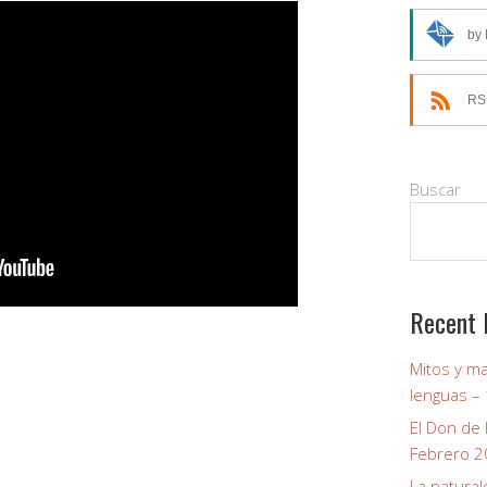
by 
RS
Buscar
Recent 
Mitos y m
lenguas –
El Don de
Febrero 
La natural