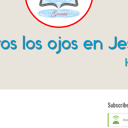
Subscrib
An