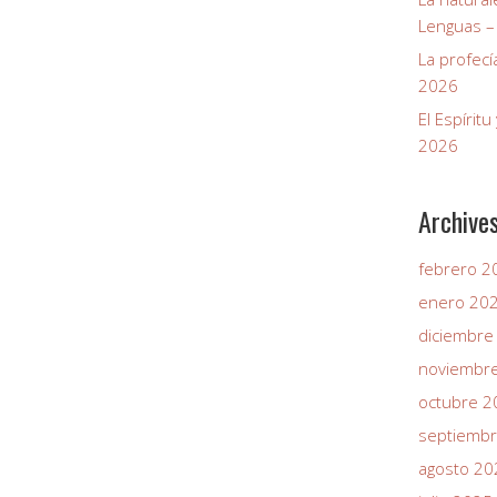
Lenguas –
La profecí
2026
El Espírit
2026
Archive
febrero 2
enero 20
diciembre
noviembr
octubre 2
septiemb
agosto 20