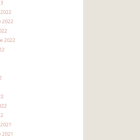
23
 2022
e 2022
022
re 2022
22
2
2
22
022
22
 2021
e 2021