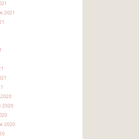
021
re 2021
21
1
1
21
021
21
 2020
e 2020
020
re 2020
20