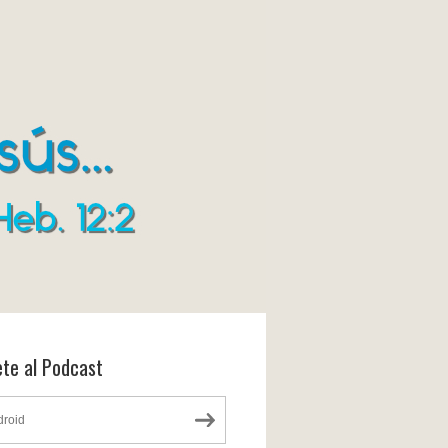
ete al Podcast
droid